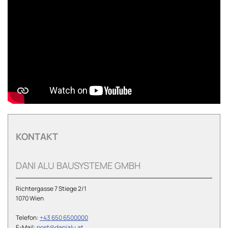
KONTAKT
DANI ALU BAUSYSTEME GMBH
Richtergasse 7 Stiege 2/1
1070 Wien
Telefon:
+43 650 6500000
E-Mail:
post@danialu.at