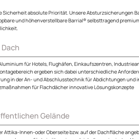
e Sicherheit absolute Priorität. Unsere Absturzsicherungen Ba
lappbare und höhenverstellbare Barrial® selbsttragend premiu
ichkeit.
r Dach
 Aluminium für Hotels, Flughäfen, Einkaufszentren, Industrie
Montagebereich ergeben sich dabei unterschiedliche Anforde
ahrung in der An- und Abschlusstechnik für Abdichtungen und i
zmaßnahmen für Flachdächer innovative Lösungskonzepte
ffentlichen Gelände
der Attika-Innen-oder Oberseite bzw. auf der Dachfläche ange