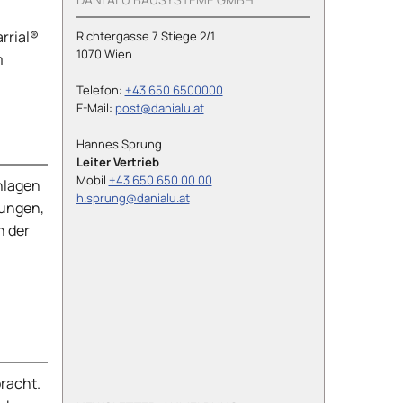
rrial®
Richtergasse 7 Stiege 2/1
1070 Wien
m
Telefon:
+43 650 6500000
E-Mail:
post@danialu.at
Hannes Sprung
Leiter Vertrieb
Mobil
+43 650 650 00 00
anlagen
h.sprung@danialu.at
rungen,
n der
bracht.