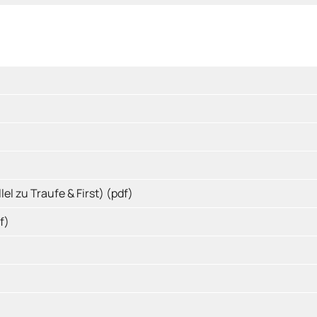
l zu Traufe & First) (pdf)
f)