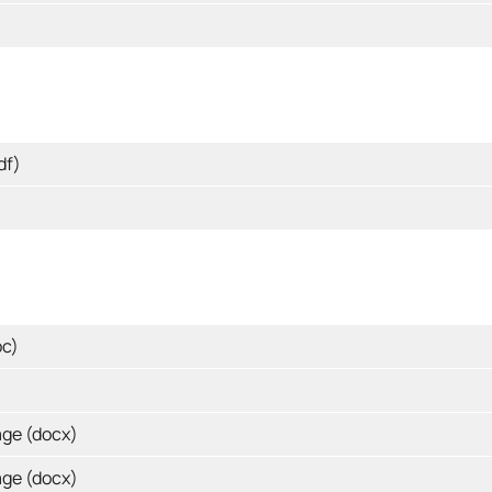
df)
oc)
age (docx)
age (docx)