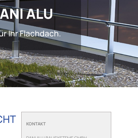
ANI ALU
ür Ihr Flachdach.
CHT
KONTAKT
DANI ALU BAUSYSTEME GMBH