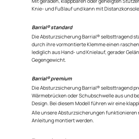
Mit geraden, klappbaren oder geneigten Stützen
Knie- und Fußlauf und kann mit Distanzkonsol
Barrial® standard
Die Absturzsicherung Barrial® selbsttragend st
durch ihre vormontierte Klemme einen rasche
lediglich aus Hand- und Knielauf, gerader Gelä
Gegengewicht.
Barrial® premium
Die Absturzsicherung Barrial® selbsttragend 
Wärmebrücken oder Schubschwelle aus und bes
Design. Bei diesem Modell führen wir eine klapp
Alle unsere Absturzsicherungen funktionieren
Anleitung montiert werden.