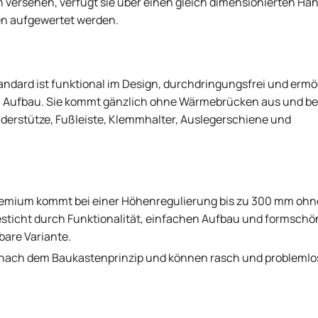
 versehen, verfügt sie über einen gleich dimensionierten Han
en aufgewertet werden.
andard ist funktional im Design, durchdringungsfrei und ermö
n Aufbau. Sie kommt gänzlich ohne Wärmebrücken aus und be
nderstütze, Fußleiste, Klemmhalter, Auslegerschiene und
premium kommt bei einer Höhenregulierung bis zu 300 mm ohn
ticht durch Funktionalität, einfachen Aufbau und formschö
bare Variante.
 nach dem Baukastenprinzip und können rasch und problemlo