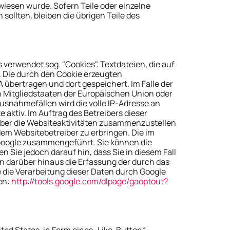
wiesen wurde. Sofern Teile oder einzelne
ollten, bleiben die übrigen Teile des
 verwendet sog. "Cookies", Textdateien, die auf
 Die durch den Cookie erzeugten
 übertragen und dort gespeichert. Im Falle der
n Mitgliedstaaten der Europäischen Union oder
snahmefällen wird die volle IP-Adresse an
 aktiv. Im Auftrag des Betreibers dieser
über die Websiteaktivitäten zusammenzustellen
m Websitebetreiber zu erbringen. Die im
 Google zusammengeführt. Sie können die
 Sie jedoch darauf hin, dass Sie in diesem Fall
n darüber hinaus die Erfassung der durch das
e die Verarbeitung dieser Daten durch Google
en:
http://tools.google.com/dlpage/gaoptout?
ted States, in Form eines „Like-Button“