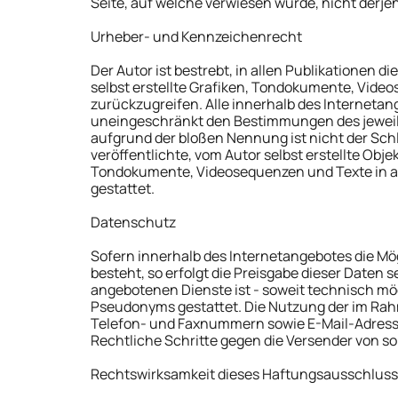
Seite, auf welche verwiesen wurde, nicht derjeni
Urheber- und Kennzeichenrecht
Der Autor ist bestrebt, in allen Publikatione
selbst erstellte Grafiken, Tondokumente, Vide
zurückzugreifen. Alle innerhalb des Internet
uneingeschränkt den Bestimmungen des jeweils
aufgrund der bloßen Nennung ist nicht der Schl
veröffentlichte, vom Autor selbst erstellte Obje
Tondokumente, Videosequenzen und Texte in an
gestattet.
Datenschutz
Sofern innerhalb des Internetangebotes die Mö
besteht, so erfolgt die Preisgabe dieser Daten 
angebotenen Dienste ist - soweit technisch m
Pseudonyms gestattet. Die Nutzung der im Rah
Telefon- und Faxnummern sowie E-Mail-Adressen
Rechtliche Schritte gegen die Versender von s
Rechtswirksamkeit dieses Haftungsausschlus