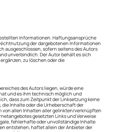
itgestellten Informationen. Haftungsansprüche
er Nichtnutzung der dargebotenen Informationen
ch ausgeschlossen, sofern seitens des Autors
und unverbindlich. Der Autor behält es sich
ergänzen, zu löschen oder die
bereiches des Autors liegen, würde eine
s hat und es ihm technisch möglich und
lich, dass zum Zeitpunkt der Linksetzung keine
 die Inhalte oder die Urheberschaft der
h von allen Inhalten aller gelinkten/verknüpften
nternetangebotes gesetzten Links und Verweise
gale, fehlerhafte oder unvollständige Inhalte
 entstehen, haftet allein der Anbieter der