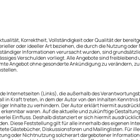
tualität, Korrektheit, Vollständigkeit oder Qualität der bere
rieller oder ideeller Art beziehen, die durch die Nutzung od
lständiger Informationen verursacht wurden, sind grundsätzli
ässiges Verschulden vorliegt. Alle Angebote sind freibleibend 
esamte Angebot ohne gesonderte Ankündigung zu verändern, zu 
stellen.
mde Internetseiten (Links), die außerhalb des Verantwortungs
ll in Kraft treten, in dem der Autor von den Inhalten Kenntni
ger Inhalte zu verhindern. Der Autor erklärt hiermit ausdrück
n erkennbar waren. Auf die aktuelle und zukünftige Gestaltung,
rlei Einfluss. Deshalb distanziert er sich hiermit ausdrücklic
den. Diese Feststellung gilt für alle innerhalb des eigenen I
ete Gästebücher, Diskussionsforen und Mailinglisten. Für ille
zung oder Nichtnutzung solcherart dargebotener Informationen