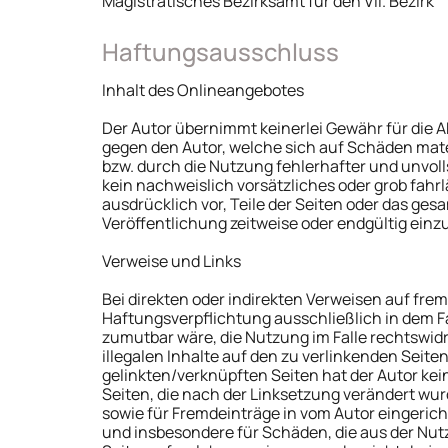
Magistratisches Bezirksamt für den VII. Bezirk
Haftungsausschluss
Inhalt des Onlineangebotes
Der Autor übernimmt keinerlei Gewähr für die Ak
gegen den Autor, welche sich auf Schäden mate
bzw. durch die Nutzung fehlerhafter und unvol
kein nachweislich vorsätzliches oder grob fahrl
ausdrücklich vor, Teile der Seiten oder das g
Veröffentlichung zeitweise oder endgültig einzu
Verweise und Links
Bei direkten oder indirekten Verweisen auf fre
Haftungsverpflichtung ausschließlich in dem Fa
zumutbar wäre, die Nutzung im Falle rechtswidri
illegalen Inhalte auf den zu verlinkenden Seite
gelinkten/verknüpften Seiten hat der Autor keine
Seiten, die nach der Linksetzung verändert wur
sowie für Fremdeinträge in vom Autor eingericht
und insbesondere für Schäden, die aus der Nut