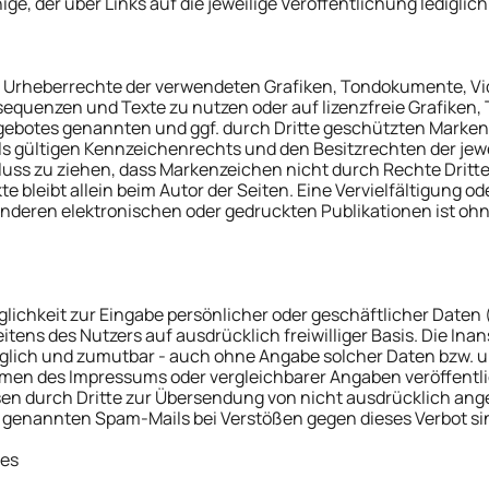
ge, der über Links auf die jeweilige Veröffentlichung lediglich
n die Urheberrechte der verwendeten Grafiken, Tondokumente,
osequenzen und Texte zu nutzen oder auf lizenzfreie Grafike
angebotes genannten und ggf. durch Dritte geschützten Marke
 gültigen Kennzeichenrechts und den Besitzrechten der jewe
uss zu ziehen, dass Markenzeichen nicht durch Rechte Dritte
kte bleibt allein beim Autor der Seiten. Eine Vervielfältigung 
deren elektronischen oder gedruckten Publikationen ist oh
glichkeit zur Eingabe persönlicher oder geschäftlicher Daten
seitens des Nutzers auf ausdrücklich freiwilliger Basis. Die 
öglich und zumutbar - auch ohne Angabe solcher Daten bzw. u
men des Impressums oder vergleichbarer Angaben veröffentli
 durch Dritte zur Übersendung von nicht ausdrücklich angef
o genannten Spam-Mails bei Verstößen gegen dieses Verbot si
ses