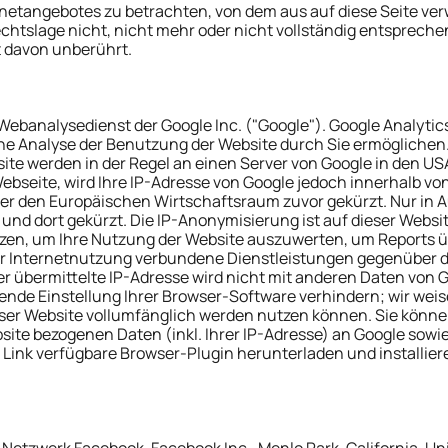
ernetangebotes zu betrachten, von dem aus auf diese Seite ver
tslage nicht, nicht mehr oder nicht vollständig entsprechen s
t davon unberührt.
Webanalysedienst der Google Inc. ("Google"). Google Analytics
ne Analyse der Benutzung der Website durch Sie ermöglichen.
te werden in der Regel an einen Server von Google in den USA
ebseite, wird Ihre IP-Adresse von Google jedoch innerhalb vo
 den Europäischen Wirtschaftsraum zuvor gekürzt. Nur in Au
nd dort gekürzt. Die IP-Anonymisierung ist auf dieser Website
tzen, um Ihre Nutzung der Website auszuwerten, um Reports 
r Internetnutzung verbundene Dienstleistungen gegenüber de
r übermittelte IP-Adresse wird nicht mit anderen Daten von
de Einstellung Ihrer Browser-Software verhindern; wir weisen
ser Website vollumfänglich werden nutzen können. Sie könne
ite bezogenen Daten (inkl. Ihrer IP-Adresse) an Google sowi
 Link verfügbare Browser-Plugin herunterladen und installier
Netzwerk Facebook, Facebook Inc., Menlo Park, California, Uni