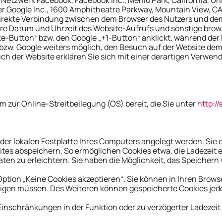
r Google Inc., 1600 Amphitheatre Parkway, Mountain View, CA 
e direkte Verbindung zwischen dem Browser des Nutzers und d
ere Datum und Uhrzeit des Website-Aufrufs und sonstige bro
ke-Button“ bzw. den Google „+1-Button“ anklickt, während de
k bzw. Google weiters möglich, den Besuch auf der Website de
uch der Website erklären Sie sich mit einer derartigen Verwe
m zur Online-Streitbeilegung (OS) bereit, die Sie unter
http:/
f der lokalen Festplatte Ihres Computers angelegt werden. Sie
tes abspeichern. So ermöglichen Cookies etwa, die Ladezeit
ten zu erleichtern. Sie haben die Möglichkeit, das Speichern
Option „Keine Cookies akzeptieren“. Sie können in Ihren Brows
ätigen müssen. Des Weiteren können gespeicherte Cookies jede
u Einschränkungen in der Funktion oder zu verzögerter Ladeze